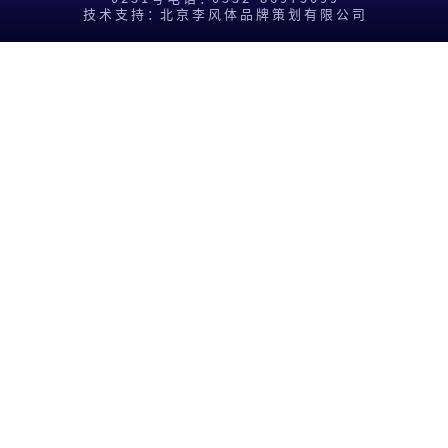
技 术 支 持 ：北 京 李 风 体 品 牌 策 划 有 限 公 司